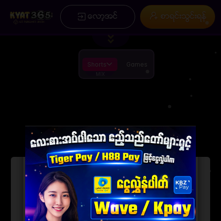
/
×
ေလာ့အင္
စာရင္းသြင္းရန္
ပင္မ
စာရင္းသြင္းရန္
ပရိုမိုးရွင္း
ေခါင္းစဥ္ ( ေဆာင္းပါး )
အမွတ္စဥ္မ်ား
ကြ ်နု္ပ္တုိိ ့အေၾကာင္း
Installation
စည္းကမ္းခ်က္မ်ားႏွင့္ အေျခအေနမ်ား
App
ေဒါင္းလုဒ္