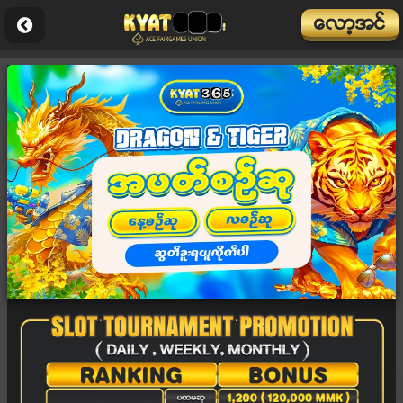
ေလာ့အင္