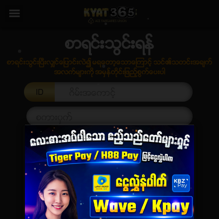
/
×
ပင္မ
စာရင္းသြင္းရန္
စာရင္းသြင္းရန္
ပရိုမိုးရွင္း
စာရင္းသြင္းျပီးလွ်င္ေျပာင္းလဲ၍ မရေတာ့ေသာေျကာင့္ သင္၏သတင္းအခ်က္
အလက္မ်ားကို အမွန္တိုင္းျဖည့္စြက္ေပးပါ
ေခါင္းစဥ္ ( ေဆာင္းပါး )
ID
အမွတ္စဥ္မ်ား
ကြ ်နု္ပ္တုိိ ့အေၾကာင္း
Installation
စည္းကမ္းခ်က္မ်ားႏွင့္ အေျခအေနမ်ား
App
ေဒါင္းလုဒ္