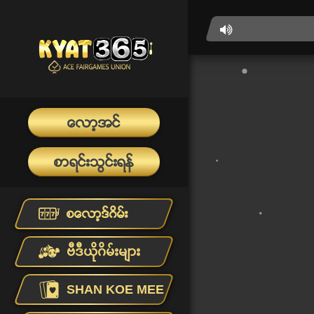
ေလာ့အင္
စာရင္းသြင္းရန္
စေလာ့ဒ္ဂိမ္း
ဗီဒီယိုဂိမ်းများ
SHAN KOE MEE