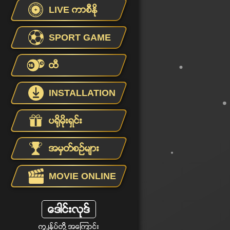
LIVE ကာစီႏုိ
SPORT GAME
ထီ
INSTALLATION
ပရိုမိုးရွင္း
အမွတ္စဥ္မ်ား
MOVIE ONLINE
ေဒါင္းလုဒ္
ကြ ်နု္ပ္တုိိ ့အေၾကာင္း