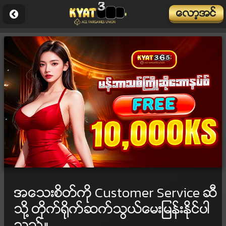
ေလာ့အင္
အေသးစိတ္ကို Customer Service ဆီ
သို႔ တိုက္႐ိုက္ဆက္သြယ္ေမးျမန္းႏိုင္ပါ
သည္။