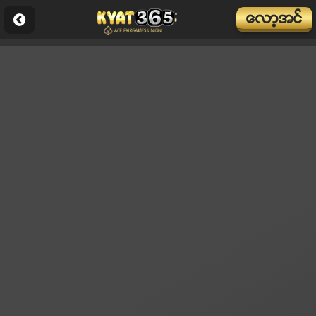
ေလာ့အင္