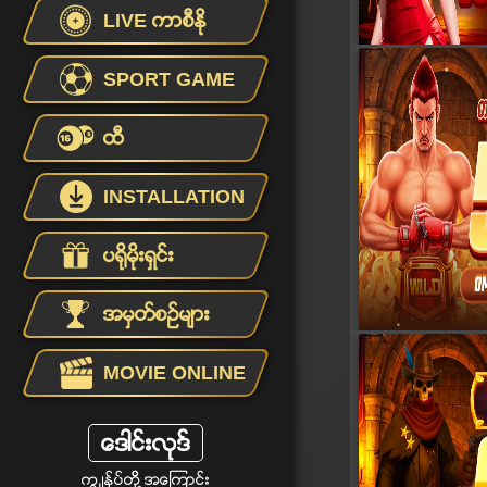
LIVE ကာစီႏုိ
SPORT GAME
ထီ
INSTALLATION
ပရိုမိုးရွင္း
အမွတ္စဥ္မ်ား
MOVIE ONLINE
ေဒါင္းလုဒ္
ကြ ်နု္ပ္တုိိ ့အေၾကာင္း