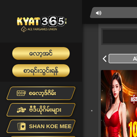
ေလာ့အင္
စာရင္းသြင္းရန္
စေလာ့ဒ္ဂိမ္း
ဗီဒီယိုဂိမ်းများ
SHAN KOE MEE