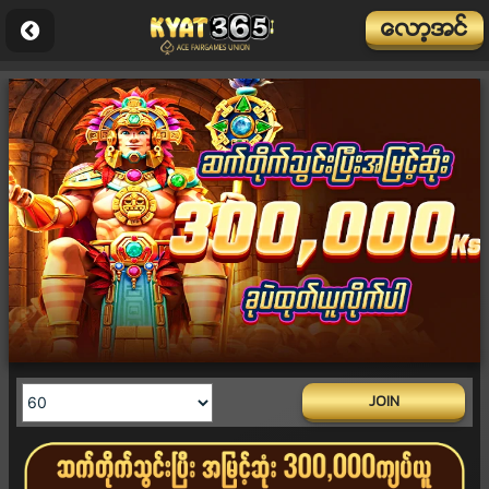
ေလာ့အင္
JOIN